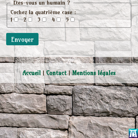
Etes-vous un humain ?
Cochez la quatrième case :
1
2
3
4
5
Accueil
Contact
Mentions légales
|
|